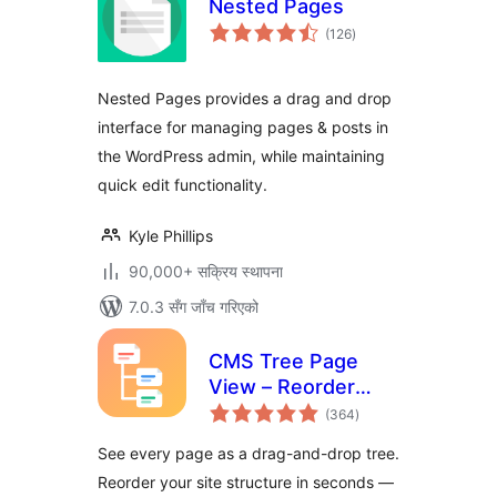
Nested Pages
कुल
(126
)
रेटिङ्गहरू
Nested Pages provides a drag and drop
interface for managing pages & posts in
the WordPress admin, while maintaining
quick edit functionality.
Kyle Phillips
90,000+ सक्रिय स्थापना
7.0.3 सँग जाँच गरिएको
CMS Tree Page
View – Reorder
कुल
Pages with a Drag-
(364
)
रेटिङ्गहरू
and-Drop Tree
See every page as a drag-and-drop tree.
Reorder your site structure in seconds —