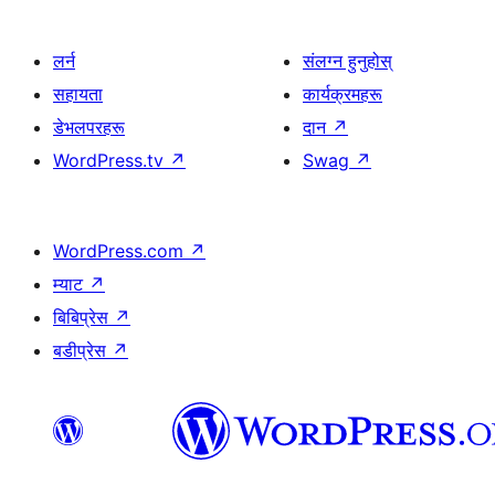
लर्न
संलग्न हुनुहोस्
सहायता
कार्यक्रमहरू
डेभलपरहरू
दान
↗
WordPress.tv
↗
Swag
↗
WordPress.com
↗
म्याट
↗
बिबिप्रेस
↗
बडीप्रेस
↗