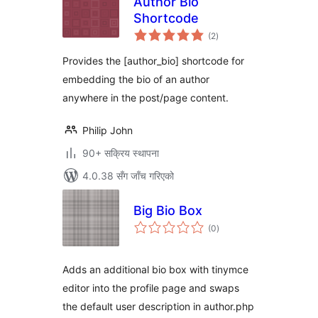
Author Bio
Shortcode
कुल
(2
)
रेटिङ्गहरू
Provides the [author_bio] shortcode for
embedding the bio of an author
anywhere in the post/page content.
Philip John
90+ सक्रिय स्थापना
4.0.38 सँग जाँच गरिएको
Big Bio Box
कुल
(0
)
रेटिङ्गहरू
Adds an additional bio box with tinymce
editor into the profile page and swaps
the default user description in author.php