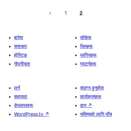
पोस्टको
पृष्ठाङ्कन
1
2
बारेमा
सोकेस
समाचार
थिमहरू
होस्टिङ
प्लगिनहरू
गोपनीयता
प्याटर्नहरू
लर्न
संलग्न हुनुहोस्
सहायता
कार्यक्रमहरू
डेभलपरहरू
दान
↗
WordPress.tv
↗
भविष्यको लागि पाँच