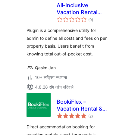
All-Inclusive
Vacation Rental
कुल
Calculator
(0
)
रेटिङ्गहरू
Plugin is a comprehensive utility for
admin to define all costs and fees on per
property basis. Users benefit from
knowing total out-of-pocket cost.
Qasim Jan
10+ सक्रिय स्थापना
4.8.28 सँग जाँच गरिएको
BookiFlex –
Vacation Rental &
कुल
Accommodation
(2
)
रेटिङ्गहरू
Booking Plugin
Direct accommodation booking for
vacation rentals, short-term rentals,