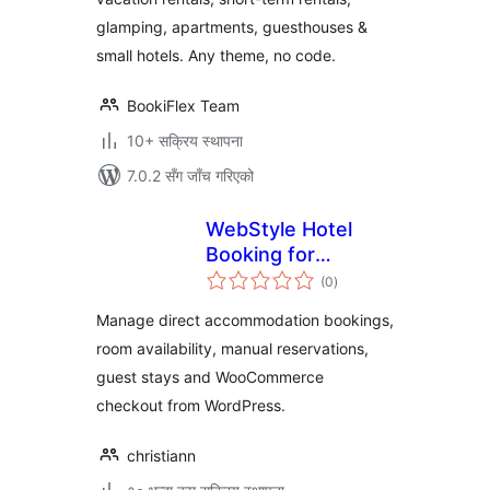
glamping, apartments, guesthouses &
small hotels. Any theme, no code.
BookiFlex Team
10+ सक्रिय स्थापना
7.0.2 सँग जाँच गरिएको
WebStyle Hotel
Booking for
कुल
WooCommerce
(0
)
रेटिङ्गहरू
Manage direct accommodation bookings,
room availability, manual reservations,
guest stays and WooCommerce
checkout from WordPress.
christiann