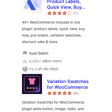
Product Labels,
Quick View, Buy
कुल
Now, Pre-Orders,
(11
)
रेटिङ्गहरू
Frequently Bought
40+ WooCommerce modules in one
Together & More
plugin: product labels, quick view, buy
for WooCommerce
now, pre-orders, variation swatches,
– Merchant
discount rules & more.
Syed Balkhi
9,000+ सक्रिय स्थापना
7.0.3 सँग जाँच गरिएको
Variation Swatches
for WooCommerce
कुल
(85
)
रेटिङ्गहरू
Variation Swatches for WooCommerce
plugin adds button, Image, radio, and