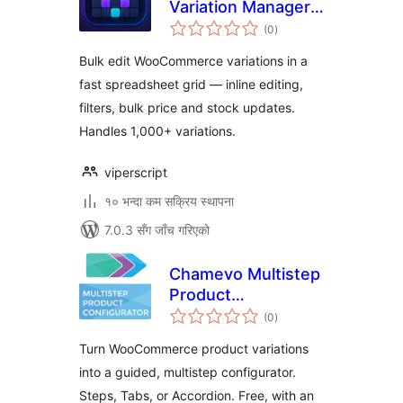
Variation Manager
कुल
for WooCommerce
(0
)
रेटिङ्गहरू
Bulk edit WooCommerce variations in a
fast spreadsheet grid — inline editing,
filters, bulk price and stock updates.
Handles 1,000+ variations.
viperscript
१० भन्दा कम सक्रिय स्थापना
7.0.3 सँग जाँच गरिएको
Chamevo Multistep
Product
कुल
Configurator
(0
)
रेटिङ्गहरू
Turn WooCommerce product variations
into a guided, multistep configurator.
Steps, Tabs, or Accordion. Free, with an