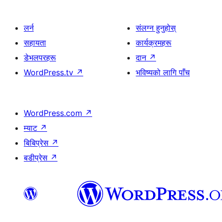
लर्न
संलग्न हुनुहोस्
सहायता
कार्यक्रमहरू
डेभलपरहरू
दान
↗
WordPress.tv
↗
भविष्यको लागि पाँच
WordPress.com
↗
म्याट
↗
बिबिप्रेस
↗
बडीप्रेस
↗