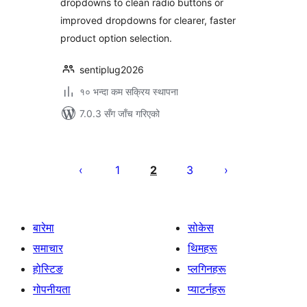
dropdowns to clean radio buttons or
improved dropdowns for clearer, faster
product option selection.
sentiplug2026
१० भन्दा कम सक्रिय स्थापना
7.0.3 सँग जाँच गरिएको
पोस्टको
पृष्ठाङ्कन
1
2
3
बारेमा
सोकेस
समाचार
थिमहरू
होस्टिङ
प्लगिनहरू
गोपनीयता
प्याटर्नहरू