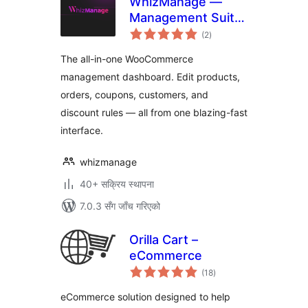
WhizManage —
Management Suite
कुल
for WooCommerce
(2
)
रेटिङ्गहरू
The all-in-one WooCommerce
management dashboard. Edit products,
orders, coupons, customers, and
discount rules — all from one blazing-fast
interface.
whizmanage
40+ सक्रिय स्थापना
7.0.3 सँग जाँच गरिएको
Orilla Cart –
eCommerce
कुल
(18
)
रेटिङ्गहरू
eCommerce solution designed to help