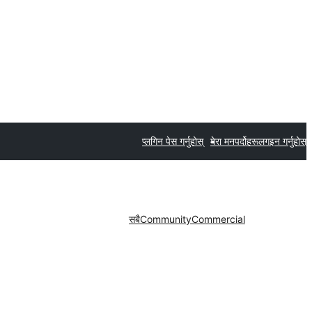
प्लगिन पेस गर्नुहोस्
मेरा मनपर्दोहरू
लगइन गर्नुहोस्
सबै
Community
Commercial