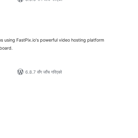
ल
टिङ्गहरू
using FastPix.io's powerful video hosting platform
board.
6.8.7 सँग जाँच गरिएको