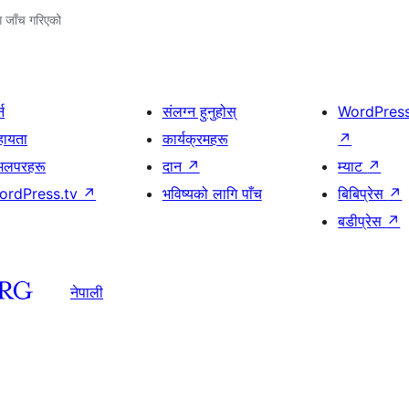
ग जाँच गरिएको
्न
संलग्न हुनुहोस्
WordPres
हायता
कार्यक्रमहरू
↗
भलपरहरू
दान
↗
म्याट
↗
ordPress.tv
↗
भविष्यको लागि पाँच
बिबिप्रेस
↗
बडीप्रेस
↗
नेपाली