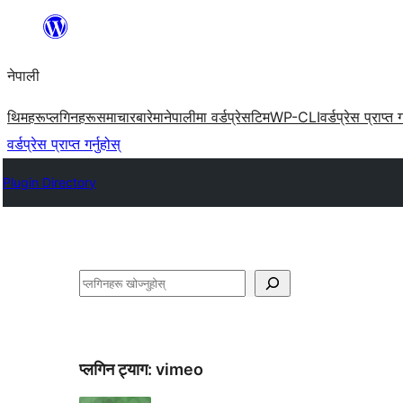
सामग्रीमा
जानुहोस्
नेपाली
थिमहरू
प्लगिनहरू
समाचार
बारेमा
नेपालीमा वर्डप्रेस
टिम
WP-CLI
वर्डप्रेस प्राप्त ग
वर्डप्रेस प्राप्त गर्नुहोस्
Plugin Directory
खोज्नुहोस्
प्लगिन ट्याग:
vimeo