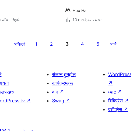
Huu Ha
ग जाँच गरिएको
10+ सक्रिय स्थापना
1
2
3
4
5
अघिल्लो
अर्को
्न
संलग्न हुनुहोस्
WordPres
हायता
कार्यक्रमहरू
↗
भलपरहरू
दान
↗
म्याट
↗
ordPress.tv
↗
Swag
↗
बिबिप्रेस
↗
बडीप्रेस
↗