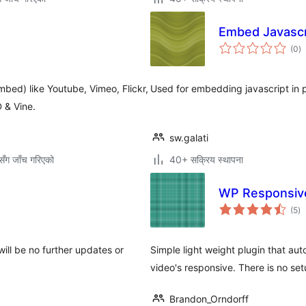
Embed Javascr
कु
(0
)
रे
ed) like Youtube, Vimeo, Flickr,
Used for embedding javascript in 
 & Vine.
sw.galati
ँग जाँच गरिएको
40+ सक्रिय स्थापना
WP Responsiv
कु
(5
)
रे
ill be no further updates or
Simple light weight plugin that au
video's responsive. There is no set
Brandon_Orndorff