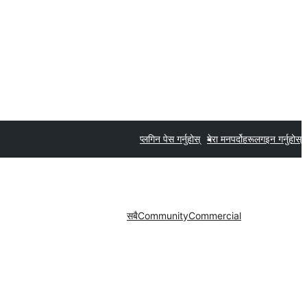
प्लगिन पेस गर्नुहोस्
मेरा मनपर्दोहरू
लगइन गर्नुहोस्
सबै
Community
Commercial