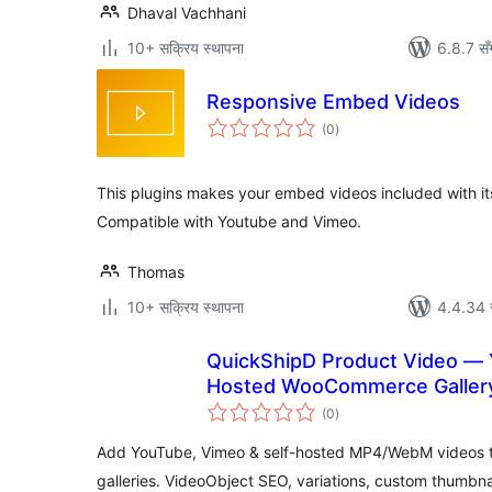
Dhaval Vachhani
10+ सक्रिय स्थापना
6.8.7 सँ
Responsive Embed Videos
कुल
(0
)
रेटिङ्गहरू
This plugins makes your embed videos included with it
Compatible with Youtube and Vimeo.
Thomas
10+ सक्रिय स्थापना
4.4.34 स
QuickShipD Product Video — 
Hosted WooCommerce Gallery
कुल
Variations, Thumbnails & Play
(0
)
रेटिङ्गहरू
Add YouTube, Vimeo & self-hosted MP4/WebM videos
galleries. VideoObject SEO, variations, custom thumbnai