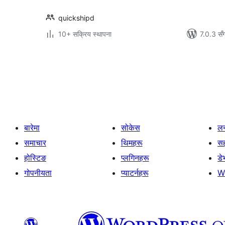
quickshipd
10+ सक्रिय स्थापना
7.0.3 सँ
पोस्टको
पृष्ठाङ्कन
बारेमा
सोकेस
लर
समाचार
थिमहरू
स
होस्टिङ
प्लगिनहरू
डे
गोपनीयता
प्याटर्नहरू
W