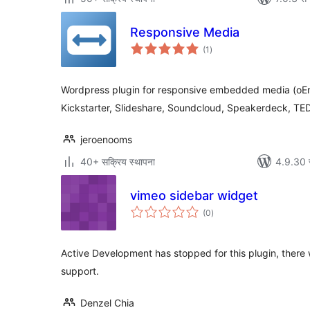
Responsive Media
कुल
(1
)
रेटिङ्गहरू
Wordpress plugin for responsive embedded media (oEmb
Kickstarter, Slideshare, Soundcloud, Speakerdeck, TED
jeroenooms
40+ सक्रिय स्थापना
4.9.30 स
vimeo sidebar widget
कुल
(0
)
रेटिङ्गहरू
Active Development has stopped for this plugin, there w
support.
Denzel Chia