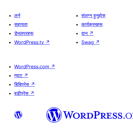
लर्न
संलग्न हुनुहोस्
सहायता
कार्यक्रमहरू
डेभलपरहरू
दान
↗
WordPress.tv
↗
Swag
↗
WordPress.com
↗
म्याट
↗
बिबिप्रेस
↗
बडीप्रेस
↗