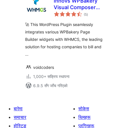
Innovs WPBakery
Visual Composer
कुल
WHMCS Elements
(5
)
रेटिङ्गहरू
🚀 This WordPress Plugin seamlessly
integrates various WPBakery Page
Builder widgets with WHMCS, the leading
solution for hosting companies to bill and
…
voidcoders
1,000+ सक्रिय स्थापना
6.9.5 सँग जाँच गरिएको
बारेमा
सोकेस
समाचार
थिमहरू
होस्टिङ
प्लगिनहरू