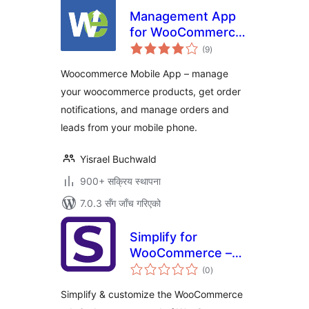
Management App
for WooCommerce
कुल
– Order
(9
)
रेटिङ्गहरू
notifications, Order
Woocommerce Mobile App – manage
management, Lead
your woocommerce products, get order
management,
notifications, and manage orders and
Uptime Monitoring
leads from your mobile phone.
Yisrael Buchwald
900+ सक्रिय स्थापना
7.0.3 सँग जाँच गरिएको
Simplify for
WooCommerce –
कुल
Fix slow
(0
)
रेटिङ्गहरू
WooCommerce
Simplify & customize the WooCommerce
admin & simplify