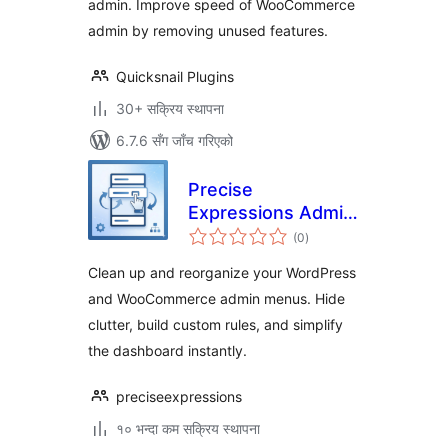
admin. Improve speed of WooCommerce
admin by removing unused features.
Quicksnail Plugins
30+ सक्रिय स्थापना
6.7.6 सँग जाँच गरिएको
Precise
Expressions Admin
कुल
Menu Reorganizer
(0
)
रेटिङ्गहरू
Lite
Clean up and reorganize your WordPress
and WooCommerce admin menus. Hide
clutter, build custom rules, and simplify
the dashboard instantly.
preciseexpressions
१० भन्दा कम सक्रिय स्थापना