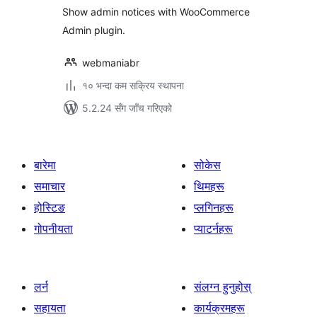
Show admin notices with WooCommerce
Admin plugin.
webmaniabr
१० भन्दा कम सक्रिय स्थापना
5.2.24 सँग जाँच गरिएको
बारेमा
सोकेस
समाचार
थिमहरू
होस्टिङ
प्लगिनहरू
गोपनीयता
प्याटर्नहरू
लर्न
संलग्न हुनुहोस्
सहायता
कार्यक्रमहरू