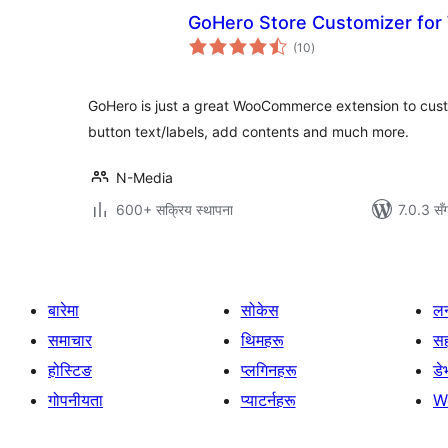
GoHero Store Customizer f
कुल
(10
)
रेटिङ्गहरू
GoHero is just a great WooCommerce extension to cust
button text/labels, add contents and much more.
N-Media
600+ सक्रिय स्थापना
7.0.3 सँ
बारेमा
सोकेस
लर
समाचार
थिमहरू
स
होस्टिङ
प्लगिनहरू
डे
गोपनीयता
प्याटर्नहरू
W