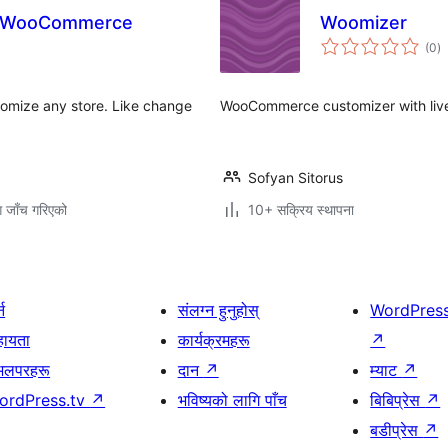
or WooCommerce
Woomizer
कु
(0
)
रे
omize any store. Like change
WooCommerce customizer with live
Sofyan Sitorus
ग जाँच गरिएको
10+ सक्रिय स्थापना
्न
संलग्न हुनुहोस्
WordPres
हायता
कार्यक्रमहरू
↗
भलपरहरू
दान
↗
म्याट
↗
ordPress.tv
↗
भविष्यको लागि पाँच
बिबिप्रेस
↗
बडीप्रेस
↗