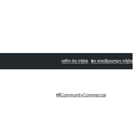
प्लगिन पेस गर्नुहोस्
मेरा मनपर्दोहरू
लगइन गर्नुहोस्
सबै
Community
Commercial