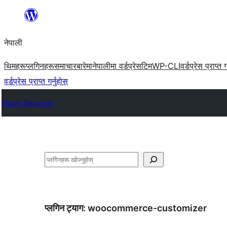
सामग्रीमा
जानुहोस्
नेपाली
थिमहरू
प्लगिनहरू
समाचार
बारेमा
नेपालीमा वर्डप्रेस
टिम
WP-CLI
वर्डप्रेस प्राप्त ग
वर्डप्रेस प्राप्त गर्नुहोस्
Plugin Directory
खोज्नुहोस्
प्लगिन ट्याग:
woocommerce-customizer