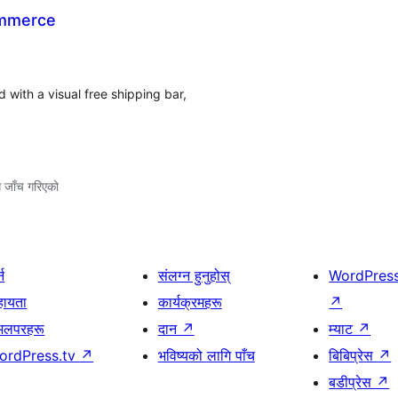
ommerce
 with a visual free shipping bar,
ग जाँच गरिएको
्न
संलग्न हुनुहोस्
WordPres
हायता
कार्यक्रमहरू
↗
भलपरहरू
दान
↗
म्याट
↗
ordPress.tv
↗
भविष्यको लागि पाँच
बिबिप्रेस
↗
बडीप्रेस
↗