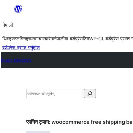
सामग्रीमा
जानुहोस्
नेपाली
थिमहरू
प्लगिनहरू
समाचार
बारेमा
नेपालीमा वर्डप्रेस
टिम
WP-CLI
वर्डप्रेस प्राप्त ग
वर्डप्रेस प्राप्त गर्नुहोस्
Plugin Directory
खोज्नुहोस्
प्लगिन ट्याग:
woocommerce free shipping ba