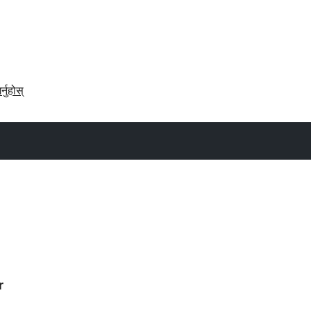
र्नुहोस्
r