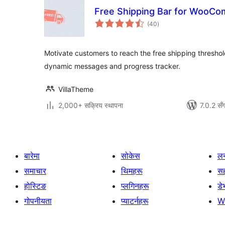
Free Shipping Bar for WooC
कुल
(40
)
रेटिङ्गहरू
Motivate customers to reach the free shipping threshold
dynamic messages and progress tracker.
VillaTheme
2,000+ सक्रिय स्थापना
7.0.2 सँ
बारेमा
सोकेस
लर
समाचार
थिमहरू
स
होस्टिङ
प्लगिनहरू
डे
गोपनीयता
प्याटर्नहरू
W