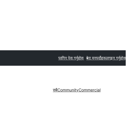
प्लगिन पेस गर्नुहोस्
मेरा मनपर्दोहरू
लगइन गर्नुहोस्
सबै
Community
Commercial