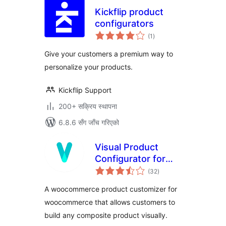
Kickflip product
configurators
कुल
(1
)
रेटिङ्गहरू
Give your customers a premium way to
personalize your products.
Kickflip Support
200+ सक्रिय स्थापना
6.8.6 सँग जाँच गरिएको
Visual Product
Configurator for
कुल
Woocommerce Lite
(32
)
रेटिङ्गहरू
A woocommerce product customizer for
woocommerce that allows customers to
build any composite product visually.