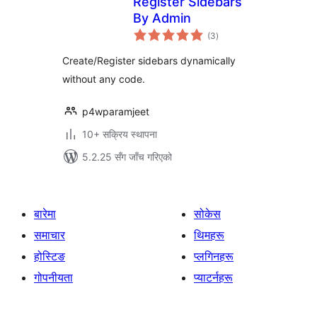
Register Sidebars
By Admin
कुल
(3
)
रेटिङ्गहरू
Create/Register sidebars dynamically
without any code.
p4wparamjeet
10+ सक्रिय स्थापना
5.2.25 सँग जाँच गरिएको
बारेमा
सोकेस
समाचार
थिमहरू
होस्टिङ
प्लगिनहरू
गोपनीयता
प्याटर्नहरू