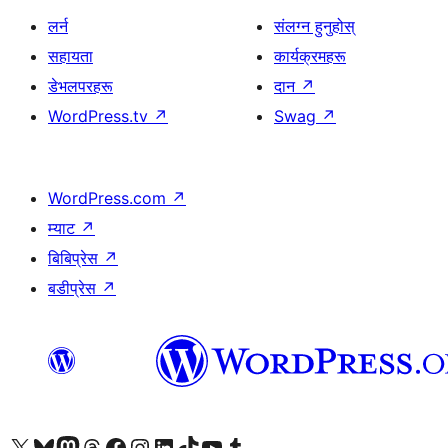
लर्न
संलग्न हुनुहोस्
सहायता
कार्यक्रमहरू
डेभलपरहरू
दान
↗
WordPress.tv
↗
Swag
↗
WordPress.com
↗
म्याट
↗
बिबिप्रेस
↗
बडीप्रेस
↗
हाम्रो X (पहिले ट्विटर) खातामा जानुहोस्
हाम्रो Bluesky खाता भ्रमण गर्नुहोस्
हाम्रो म्यास्टोडन खाता भ्रमण गर्नुहोस्
हाम्रो थ्रेड्स खातामा जानुहोस्
हाम्रो फेसबुक पेजमा जानुहोस्
हाम्रो इन्स्टाग्राम खातामा जानुहोस्
हाम्रो लिङ्क्डइन खातामा जानुहोस्
हाम्रो TikTok खाता भ्रमण गर्नुहोस्
हाम्रो युट्युब च्यानलमा जानुहोस्
हाम्रो टम्बलर खाता भ्रमण गर्नुहोस्