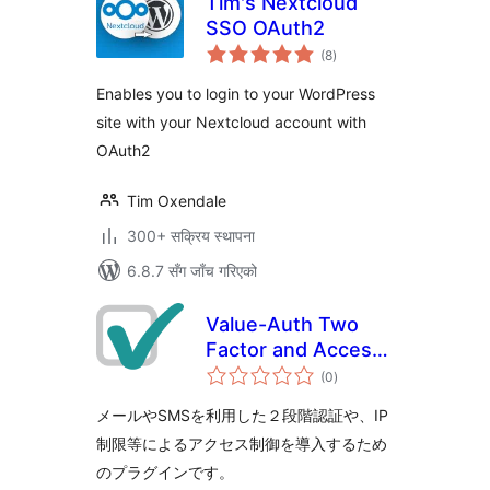
Tim's Nextcloud
SSO OAuth2
कुल
(8
)
रेटिङ्गहरू
Enables you to login to your WordPress
site with your Nextcloud account with
OAuth2
Tim Oxendale
300+ सक्रिय स्थापना
6.8.7 सँग जाँच गरिएको
Value-Auth Two
Factor and Access
कुल
Control
(0
)
रेटिङ्गहरू
メールやSMSを利用した２段階認証や、IP
制限等によるアクセス制御を導入するため
のプラグインです。