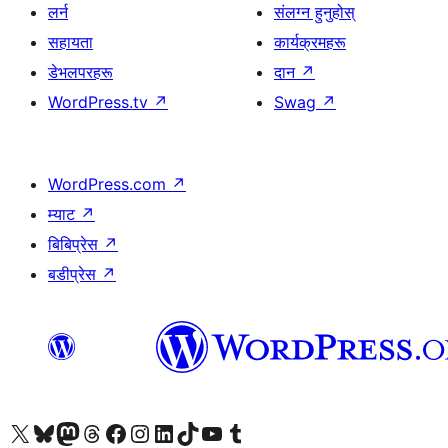
लर्न
संलग्न हुनुहोस्
सहायता
कार्यक्रमहरू
डेभलपरहरू
दान
↗
WordPress.tv
↗
Swag
↗
WordPress.com
↗
म्याट
↗
बिबिप्रेस
↗
बडीप्रेस
↗
हाम्रो X (पहिले ट्विटर) खातामा जानुहोस्
हाम्रो Bluesky खाता भ्रमण गर्नुहोस्
हाम्रो म्यास्टोडन खाता भ्रमण गर्नुहोस्
हाम्रो थ्रेड्स खातामा जानुहोस्
हाम्रो फेसबुक पेजमा जानुहोस्
हाम्रो इन्स्टाग्राम खातामा जानुहोस्
हाम्रो लिङ्क्डइन खातामा जानुहोस्
हाम्रो TikTok खाता भ्रमण गर्नुहोस्
हाम्रो युट्युब च्यानलमा जानुहोस्
हाम्रो टम्बलर खाता भ्रमण गर्नुहोस्