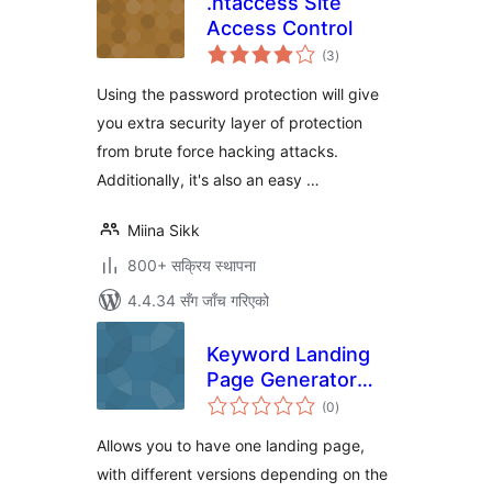
.htaccess Site
Access Control
कुल
(3
)
रेटिङ्गहरू
Using the password protection will give
you extra security layer of protection
from brute force hacking attacks.
Additionally, it's also an easy …
Miina Sikk
800+ सक्रिय स्थापना
4.4.34 सँग जाँच गरिएको
Keyword Landing
Page Generator
कुल
(Free)
(0
)
रेटिङ्गहरू
Allows you to have one landing page,
with different versions depending on the