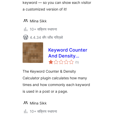
keyword — so you can show each visitor
a customized version of it!
Miina Sikk
10+ सक्रिय स्थापना
4.4.34 सँग जाँच गरिएको
Keyword Counter
And Density
कुल
Calculator
(1
)
रेटिङ्गहरू
The Keyword Counter & Density
Calculator plugin calculates how many
times and how commonly each keyword
is used in a post or a page.
Miina Sikk
10+ सक्रिय स्थापना