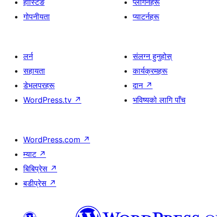
होस्टिङ
प्लगिनहरू
गोपनीयता
प्याटर्नहरू
लर्न
संलग्न हुनुहोस्
सहायता
कार्यक्रमहरू
डेभलपरहरू
दान
↗
WordPress.tv
↗
भविष्यको लागि पाँच
WordPress.com
↗
म्याट
↗
बिबिप्रेस
↗
बडीप्रेस
↗