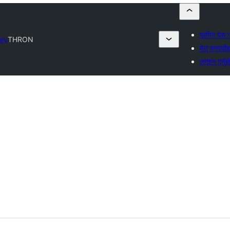
प्लगिन पेस गर
ory
THRON
मेरा मनपर्दो
लगइन गर्नुहो