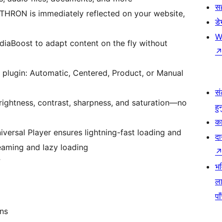
स
THRON is immediately reflected on your website,
ड
W
aBoost to adapt content on the fly without
 plugin: Automatic, Centered, Product, or Manual
सं
brightness, contrast, sharpness, and saturation—no
हु
का
versal Player ensures lightning-fast loading and
दा
eaming and lazy loading
F
भव
ला
पा
ons