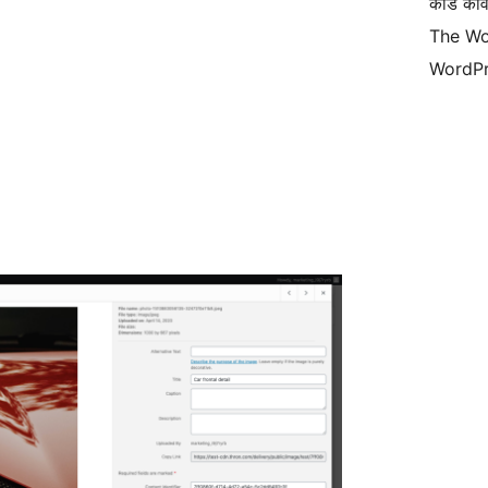
कोड कवि
The Wo
WordPr