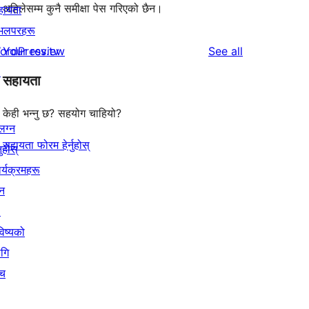
अहिलेसम्म कुनै समीक्षा पेस गरिएको छैन।
हायता
ेभलपरहरू
reviews
ordPress.tv
Your review
See all
↗
सहायता
केही भन्नु छ? सहयोग चाहियो?
लग्न
सहायता फोरम हेर्नुहोस्
नुहोस्
र्यक्रमहरू
न
↗
िष्यको
गि
ँच