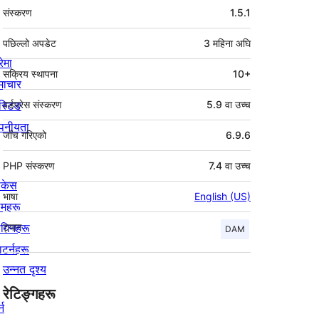
मेटा
संस्करण
1.5.1
पछिल्लो अपडेट
3 महिना
अघि
रेमा
सक्रिय स्थापना
10+
माचार
स्टिङ
वर्डप्रेस संस्करण
5.9 वा उच्च
पनीयता
जाँच गरिएको
6.9.6
PHP संस्करण
7.4 वा उच्च
ोकेस
भाषा
English (US)
िमहरू
लगिनहरू
ट्याग
DAM
याटर्नहरू
उन्नत दृश्य
रेटिङ्गहरू
्न