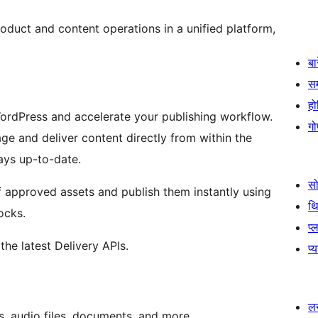
roduct and content operations in a unified platform,
बा
स
हो
rdPress and accelerate your publishing workflow.
गो
 and deliver content directly from within the
ays up-to-date.
स
f approved assets and publish them instantly using
थ
ocks.
प्
he latest Delivery APIs.
प्
लर
s, audio files, documents, and more