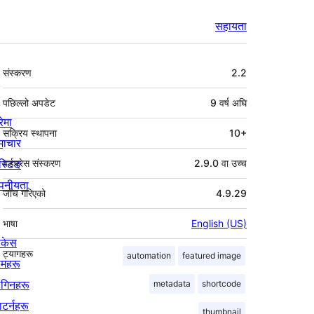
सहायता
मेटा
संस्करण
2.2
पछिल्लो अपडेट
9 वर्ष
अघि
रेमा
सक्रिय स्थापना
10+
माचार
स्टिङ
वर्डप्रेस संस्करण
2.9.0 वा उच्च
पनीयता
जाँच गरिएको
4.9.29
भाषा
English (US)
ोकेस
ट्यागहरू
automation
featured image
िमहरू
लगिनहरू
metadata
shortcode
याटर्नहरू
thumbnail