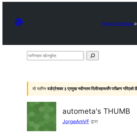
Plugin Directory
a
प्लगिनहरू
खोज्नुहोस्
यो प्लगिन
वर्डप्रेसका ३ प्रमुख नवीनतम रिलीजहरूसँग परीक्षण गरिएको छ
autometa's THUMB
JorgeAmVF
द्वारा