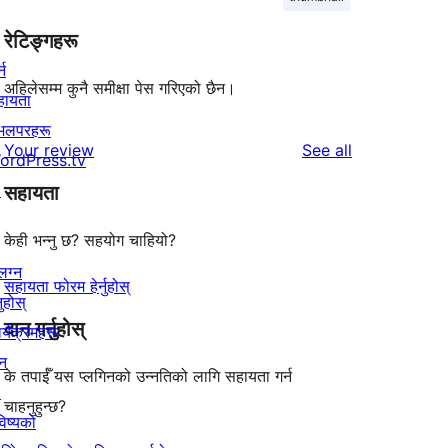
रेटिङ्गहरू
्न
अहिलेसम्म कुनै समीक्षा पेस गरिएको छैन।
हायता
ेभलपरहरू
reviews
Your review
See all
ordPress.tv
↗
सहायता
केही भन्नु छ? सहयोग चाहियो?
लग्न
सहायता फोरम हेर्नुहोस्
नुहोस्
दान गर्नुहोस्
र्यक्रमहरू
न
के तपाईँ यस प्लगिनको उन्नतिको लागि सहायता गर्न
↗
चाहनुहुन्छ?
िष्यको