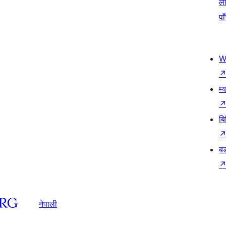
ला
पा
W
म्
बि
बड
नेपाली