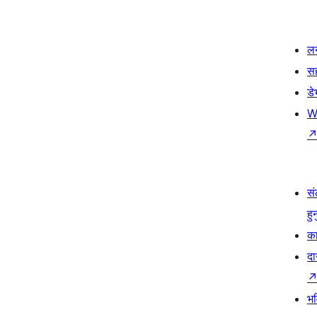
लर
स
ड
W
सं
हु
का
दा
भव