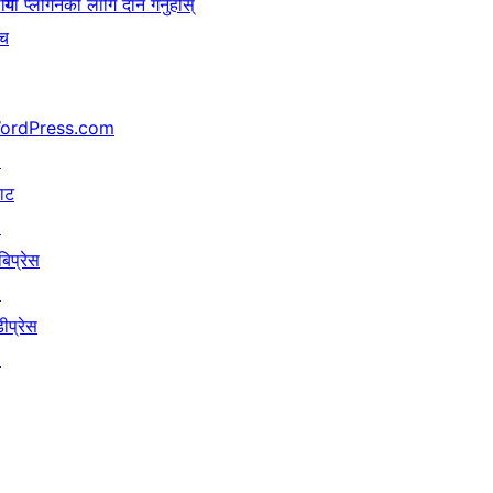
गि
यो प्लगिनको लागि दान गर्नुहोस्
ँच
ordPress.com
↗
याट
↗
बिप्रेस
↗
ीप्रेस
↗