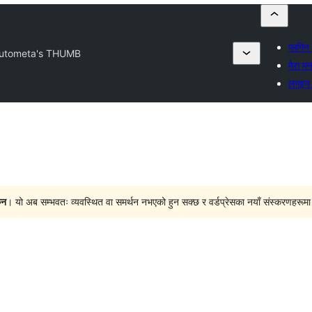
प्लगिन 
utometa's THUMB
मेरा मन
लगइन ग
ैन
। यो अब सम्भवतः व्यवस्थित वा समर्थन नभएको हुन सक्छ र वर्डप्रेसका नयाँ संस्करणहरूमा प