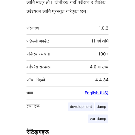
लागि मात्र हो। तिनीहरू यहाँ परीक्षण र शैक्षिक
उद्देश्यका लागि प्रस्तुत गरिएका छन्।
मेटा
संस्करण
1.0.2
पछिल्लो अपडेट
11 वर्ष
अघि
सक्रिय स्थापना
100+
वर्डप्रेस संस्करण
4.0 वा उच्च
जाँच गरिएको
4.4.34
भाषा
English (US)
ट्यागहरू
development
dump
var_dump
रेटिङ्गहरू