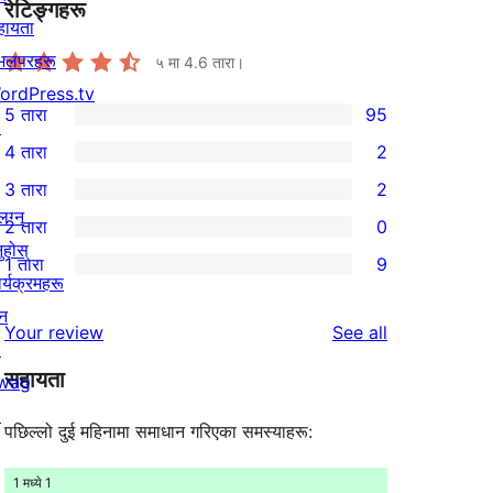
रेटिङ्गहरू
हायता
ेभलपरहरू
५ मा
4.6
तारा।
ordPress.tv
5 तारा
95
↗
95
4 तारा
2
5-
2
3 तारा
2
तारा
4-
2
लग्न
2 तारा
0
समीक्षाहरू
तारा
3-
0
नुहोस्
1 तारा
9
समीक्षाहरू
तारा
2-
9
र्यक्रमहरू
समीक्षाहरू
तारा
1-
न
reviews
Your review
See all
समीक्षाहरू
तारा
↗
सहायता
समीक्षाहरू
wag
↗
पछिल्लो दुई महिनामा समाधान गरिएका समस्याहरू:
1 मध्ये 1