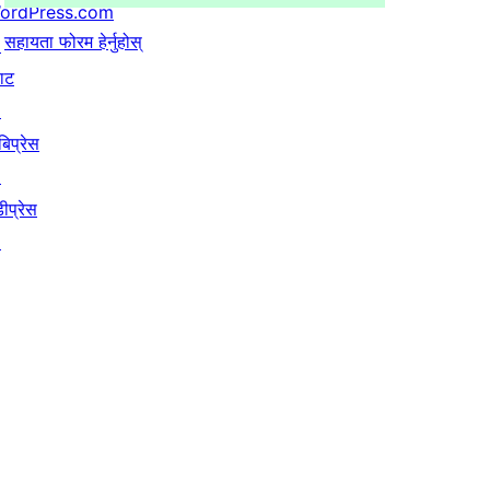
ordPress.com
सहायता फोरम हेर्नुहोस्
↗
याट
↗
बिप्रेस
↗
ीप्रेस
↗