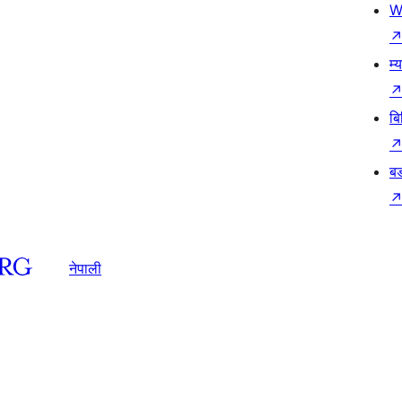
W
म्
बि
बड
नेपाली