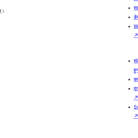
स
स्।
ड
W
सं
हु
का
दा
S