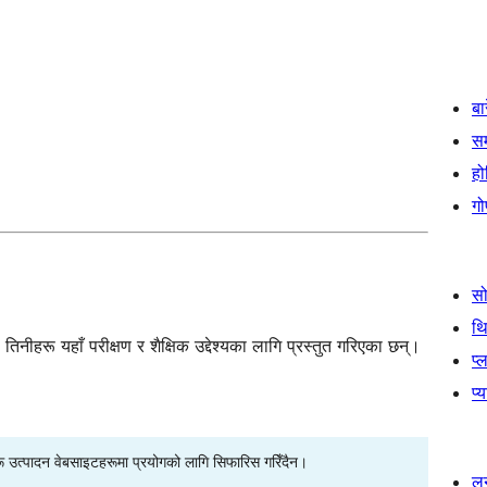
बा
स
हो
गो
स
थ
नीहरू यहाँ परीक्षण र शैक्षिक उद्देश्यका लागि प्रस्तुत गरिएका छन्।
प्
प्
रू उत्पादन वेबसाइटहरूमा प्रयोगको लागि सिफारिस गरिँदैन।
लर