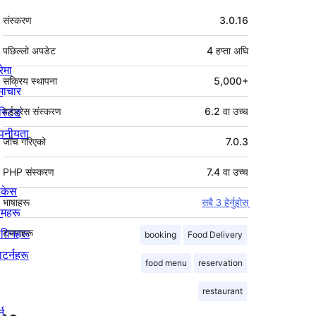
मेटा
संस्करण
3.0.16
पछिल्लो अपडेट
4 हप्ता
अघि
रेमा
सक्रिय स्थापना
5,000+
माचार
स्टिङ
वर्डप्रेस संस्करण
6.2 वा उच्च
पनीयता
जाँच गरिएको
7.0.3
PHP संस्करण
7.4 वा उच्च
ोकेस
भाषाहरू
सबै 3 हेर्नुहोस्
िमहरू
लगिनहरू
ट्यागहरू
booking
Food Delivery
याटर्नहरू
food menu
reservation
restaurant
्न