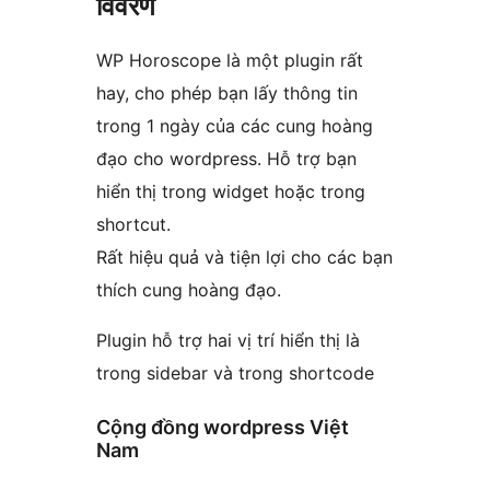
विवरण
WP Horoscope là một plugin rất
hay, cho phép bạn lấy thông tin
trong 1 ngày của các cung hoàng
đạo cho wordpress. Hỗ trợ bạn
hiển thị trong widget hoặc trong
shortcut.
Rất hiệu quả và tiện lợi cho các bạn
thích cung hoàng đạo.
Plugin hỗ trợ hai vị trí hiển thị là
trong sidebar và trong shortcode
Cộng đồng wordpress Việt
Nam