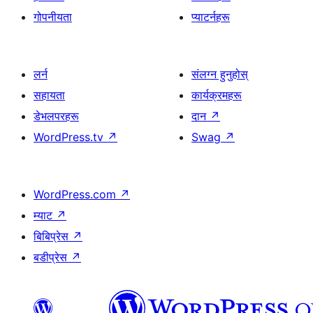
गोपनीयता
प्याटर्नहरू
लर्न
संलग्न हुनुहोस्
सहायता
कार्यक्रमहरू
डेभलपरहरू
दान
↗
WordPress.tv
↗
Swag
↗
WordPress.com
↗
म्याट
↗
बिबिप्रेस
↗
बडीप्रेस
↗