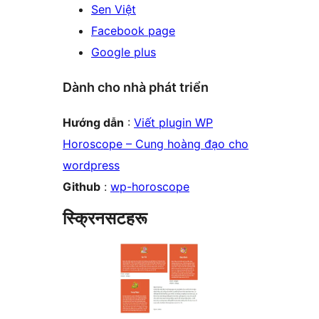
Sen Việt
Facebook page
Google plus
Dành cho nhà phát triển
Hướng dẫn
:
Viết plugin WP
Horoscope – Cung hoàng đạo cho
wordpress
Github
:
wp-horoscope
स्क्रिनसटहरू