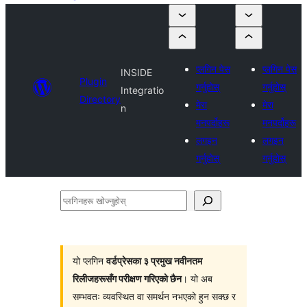
प्लगिन पेस
प्लगिन पेस
INSIDE
Plugin
गर्नुहोस्
गर्नुहोस्
Integratio
Directory
मेरा
मेरा
n
मनपर्दोहरू
मनपर्दोहरू
लगइन
लगइन
गर्नुहोस्
गर्नुहोस्
प्लगिनहरू
खोज्नुहोस्
यो प्लगिन
वर्डप्रेसका ३ प्रमुख नवीनतम
रिलीजहरूसँग परीक्षण गरिएको छैन
। यो अब
सम्भवतः व्यवस्थित वा समर्थन नभएको हुन सक्छ र