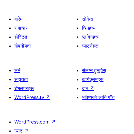
बारेमा
सोकेस
समाचार
थिमहरू
होस्टिङ
प्लगिनहरू
गोपनीयता
प्याटर्नहरू
लर्न
संलग्न हुनुहोस्
सहायता
कार्यक्रमहरू
डेभलपरहरू
दान
↗
WordPress.tv
↗
भविष्यको लागि पाँच
WordPress.com
↗
म्याट
↗