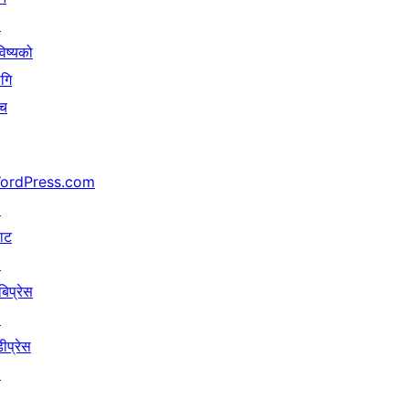
↗
िष्यको
गि
ँच
ordPress.com
↗
याट
↗
बिप्रेस
↗
ीप्रेस
↗