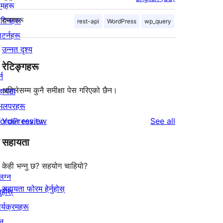
िमहरू
लगिनहरू
ट्यागहरू
rest-api
WordPress
wp_query
याटर्नहरू
उन्नत दृश्य
रेटिङ्गहरू
्न
अहिलेसम्म कुनै समीक्षा पेस गरिएको छैन।
हायता
ेभलपरहरू
reviews
ordPress.tv
Your review
See all
↗
सहायता
केही भन्नु छ? सहयोग चाहियो?
लग्न
सहायता फोरम हेर्नुहोस्
नुहोस्
र्यक्रमहरू
न