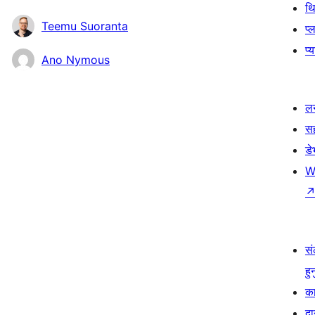
थ
Teemu Suoranta
प्
प्
Ano Nymous
लर
स
ड
W
सं
हु
का
दा