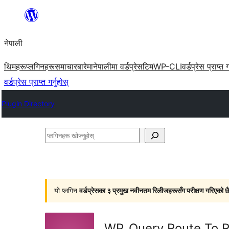
सामग्रीमा
जानुहोस्
नेपाली
थिमहरू
प्लगिनहरू
समाचार
बारेमा
नेपालीमा वर्डप्रेस
टिम
WP-CLI
वर्डप्रेस प्राप्त ग
वर्डप्रेस प्राप्त गर्नुहोस्
Plugin Directory
प्लगिनहरू
खोज्नुहोस्
यो प्लगिन
वर्डप्रेसका ३ प्रमुख नवीनतम रिलीजहरूसँग परीक्षण गरिएको छ
WP_Query Route To R