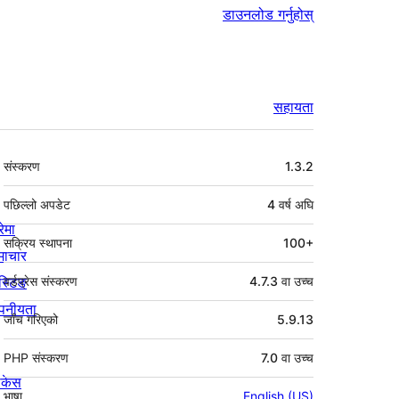
डाउनलोड गर्नुहोस्
सहायता
मेटा
संस्करण
1.3.2
पछिल्लो अपडेट
4 वर्ष
अघि
रेमा
सक्रिय स्थापना
100+
माचार
स्टिङ
वर्डप्रेस संस्करण
4.7.3 वा उच्च
पनीयता
जाँच गरिएको
5.9.13
PHP संस्करण
7.0 वा उच्च
ोकेस
भाषा
English (US)