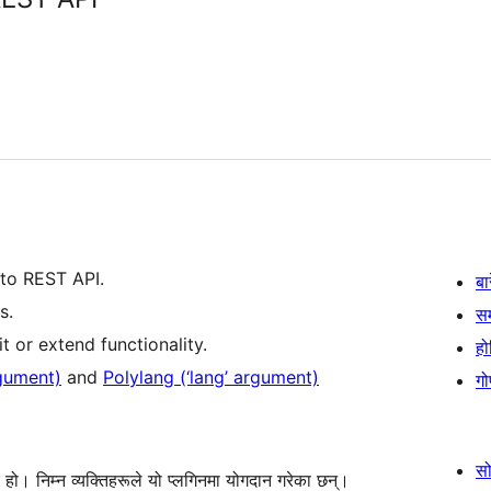
to REST API.
बा
s.
स
it or extend functionality.
हो
rgument)
and
Polylang (‘lang’ argument)
गो
स
निम्न व्यक्तिहरूले यो प्लगिनमा योगदान गरेका छन्।