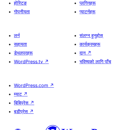
होस्टिङ
प्लगिनहरू
गोपनीयता
प्याटर्नहरू
लर्न
संलग्न हुनुहोस्
सहायता
कार्यक्रमहरू
डेभलपरहरू
दान
↗
WordPress.tv
↗
भविष्यको लागि पाँच
WordPress.com
↗
म्याट
↗
बिबिप्रेस
↗
बडीप्रेस
↗