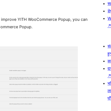
स
ड
W
 to improve YITH WooCommerce Popup, you can
oCommerce Popup.
सं
हु
का
दा
भव
ला
पा