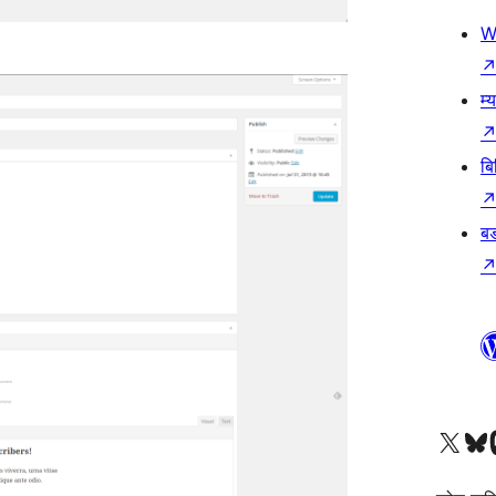
W
म्
बि
बड
हाम्रो X (पहिले ट्विटर) खातामा 
हाम्रो Bluesky खात
हाम्