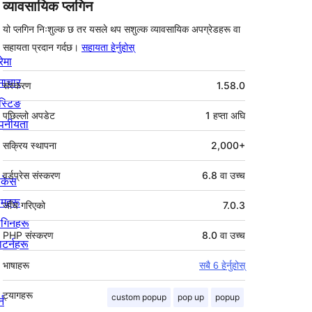
व्यावसायिक प्लगिन
यो प्लगिन निःशुल्क छ तर यसले थप सशुल्क व्यावसायिक अपग्रेडहरू वा
सहायता प्रदान गर्दछ।
सहायता हेर्नुहोस्
रेमा
मेटा
माचार
संस्करण
1.58.0
स्टिङ
पछिल्लो अपडेट
1 हप्ता
अघि
पनीयता
सक्रिय स्थापना
2,000+
वर्डप्रेस संस्करण
6.8 वा उच्च
ोकेस
िमहरू
जाँच गरिएको
7.0.3
लगिनहरू
PHP संस्करण
8.0 वा उच्च
याटर्नहरू
भाषाहरू
सबै 6 हेर्नुहोस्
ट्यागहरू
custom popup
pop up
popup
्न