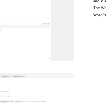
कोड कवि
The Wo
WordPr