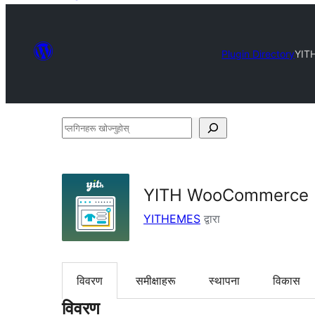
Plugin Directory
YIT
प्लगिनहरू
खोज्नुहोस्
YITH WooCommerce 
YITHEMES
द्वारा
विवरण
समीक्षाहरू
स्थापना
विकास
विवरण