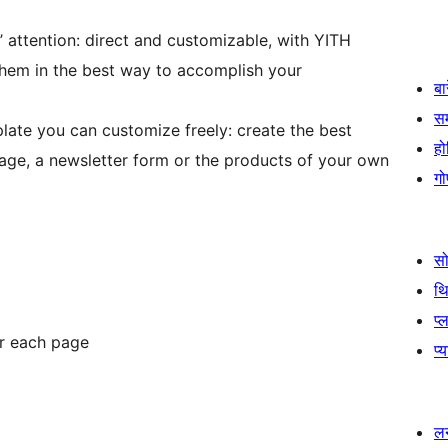
 attention: direct and customizable, with YITH
em in the best way to accomplish your
बा
स
ate you can customize freely: create the best
हो
ge, a newsletter form or the products of your own
गो
स
थ
प्
or each page
प्
लर