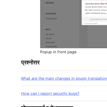
Popup in front page
प्रश्नोत्तर
What are the main changes in plugin translatio
How can I report security bugs?