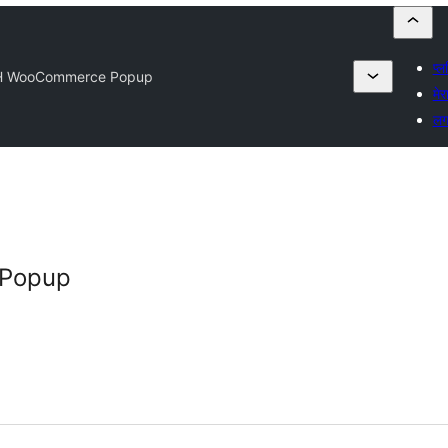
प्ल
H WooCommerce Popup
मेर
लगइ
Popup