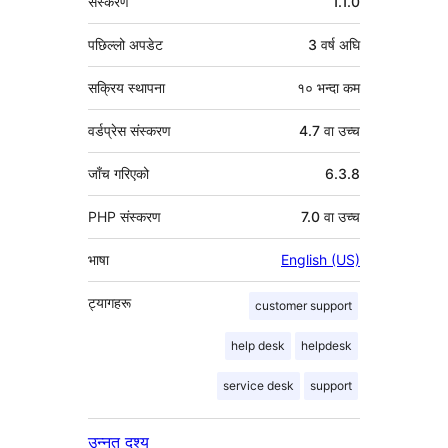
संस्करण
1.1.0
पछिल्लो अपडेट
3 वर्ष
अघि
सक्रिय स्थापना
१० भन्दा कम
वर्डप्रेस संस्करण
4.7 वा उच्च
जाँच गरिएको
6.3.8
PHP संस्करण
7.0 वा उच्च
भाषा
English (US)
ट्यागहरू
customer support
help desk
helpdesk
service desk
support
उन्नत दृश्य