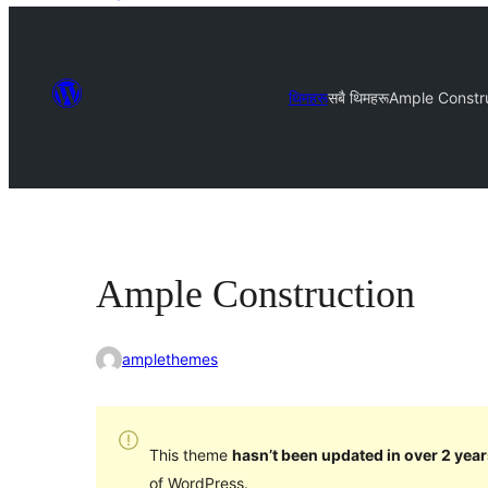
थिमहरू
सबै थिमहरू
Ample Constr
Ample Construction
amplethemes
This theme
hasn’t been updated in over 2 year
of WordPress.