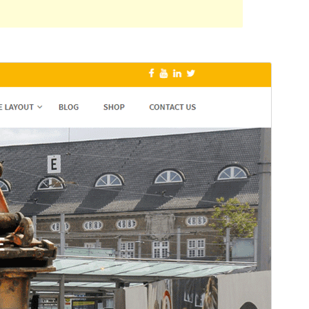
पूर्वावलोकन गर्नुहोस्
डाउनलोड गर्नुहोस्
संस्करण
1.1.0
पछिल्लो अपडेट
फेब्रुअरी 6, 2024
Active installations
70+
PHP संस्करण
5.2
थिम गृहपृष्ठ