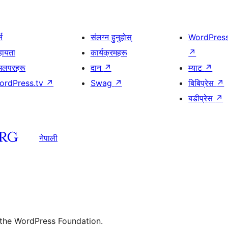
्न
संलग्न हुनुहोस्
WordPres
हायता
कार्यक्रमहरू
↗
भलपरहरू
दान
↗
म्याट
↗
ordPress.tv
↗
Swag
↗
बिबिप्रेस
↗
बडीप्रेस
↗
नेपाली
 the WordPress Foundation.