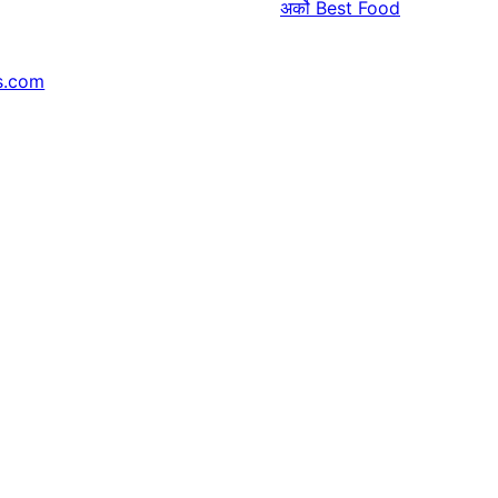
अर्को
Best Food
s.com