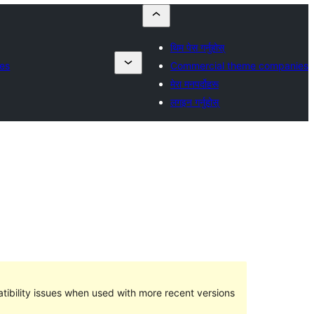
थिम पेस गर्नुहोस्
es
Commercial theme companies
मेरा मनपर्दोहरू
लगइन गर्नुहोस्
ibility issues when used with more recent versions