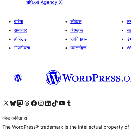
अघिल्लो
Agency X
बारेमा
सोकेस
लर
समाचार
थिमहरू
स
होस्टिङ
प्लगिनहरू
डे
गोपनीयता
प्याटर्नहरू
W
हाम्रो X (पहिले ट्विटर) खातामा जानुहोस्
हाम्रो Bluesky खाता भ्रमण गर्नुहोस्
हाम्रो म्यास्टोडन खाता भ्रमण गर्नुहोस्
हाम्रो थ्रेड्स खातामा जानुहोस्
हाम्रो फेसबुक पेजमा जानुहोस्
हाम्रो इन्स्टाग्राम खातामा जानुहोस्
हाम्रो लिङ्क्डइन खातामा जानुहोस्
हाम्रो TikTok खाता भ्रमण गर्नुहोस्
हाम्रो युट्युब च्यानलमा जानुहोस्
हाम्रो टम्बलर खाता भ्रमण गर्नुहोस्
कोड कविता हो।
The WordPress® trademark is the intellectual property of