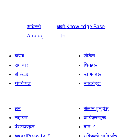
अघिल्लो
अर्को
Knowledge Base
Ariblog
Lite
बारेमा
सोकेस
समाचार
थिमहरू
होस्टिङ
प्लगिनहरू
गोपनीयता
प्याटर्नहरू
लर्न
संलग्न हुनुहोस्
सहायता
कार्यक्रमहरू
डेभलपरहरू
दान
↗
WordPress.tv
↗
भविष्यको लागि पाँच