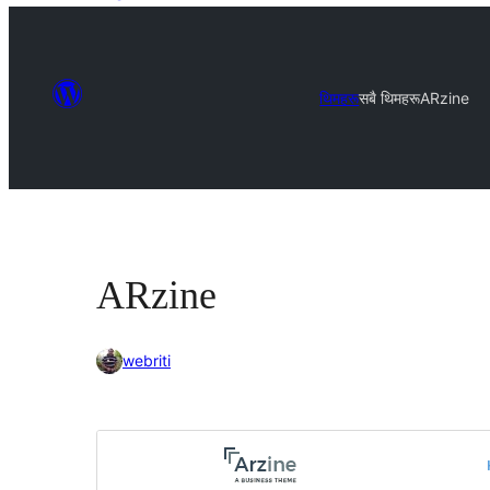
थिमहरू
सबै थिमहरू
ARzine
ARzine
webriti