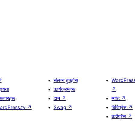
्न
संलग्न हुनुहोस्
WordPres
हायता
कार्यक्रमहरू
↗
भलपरहरू
दान
↗
म्याट
↗
ordPress.tv
↗
Swag
↗
बिबिप्रेस
↗
बडीप्रेस
↗