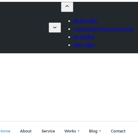
थिम पेस गर्नुहोस्
Commercial theme companies
मेरा मनपर्दोहरू
लगइन गर्नुहोस्