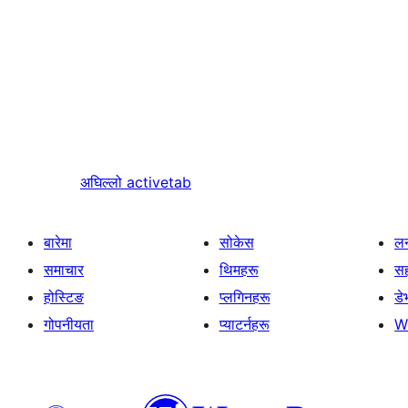
अघिल्लो
activetab
बारेमा
सोकेस
लर
समाचार
थिमहरू
स
होस्टिङ
प्लगिनहरू
डे
गोपनीयता
प्याटर्नहरू
W