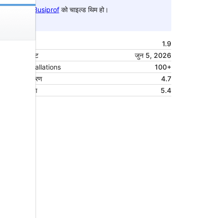
यो
Busiprof
को चाइल्ड थिम हो।
संस्करण
1.9
पछिल्लो अपडेट
जुन 5, 2026
Active installations
100+
वर्डप्रेस संस्करण
4.7
PHP संस्करण
5.4
थिम गृहपृष्ठ