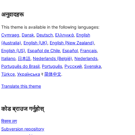
अनुवादहरू
This theme is available in the following languages:
Cymraeg
,
Dansk
,
Deutsch
,
Ελληνικά
,
English
(Australia)
,
English (UK)
,
English (New Zealand)
,
English (US)
,
Español de Chile
,
Español
,
Français
,
Italiano
,
日本語
,
Nederlands (België)
,
Nederlands
,
Português do Brasil
,
Português
,
Русский
,
Svenska
,
Türkçe
,
Українська
र
简体中文
.
Translate this theme
कोड ब्राउज गर्नुहोस्
विकास लग
Subversion repository