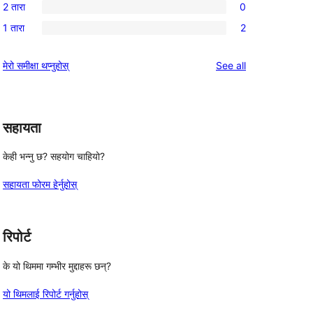
समीक्षाहरू
2 तारा
0
तारा
3-
0
समीक्षाहरू
1 तारा
2
तारा
2-
2
समीक्षाहरू
तारा
1-
reviews
मेरो समीक्षा थप्नुहोस्
See all
समीक्षाहरू
तारा
समीक्षाहरू
सहायता
केही भन्नु छ? सहयोग चाहियो?
सहायता फोरम हेर्नुहोस्
रिपोर्ट
के यो थिममा गम्भीर मुद्दाहरू छन्?
यो थिमलाई रिपोर्ट गर्नुहोस्