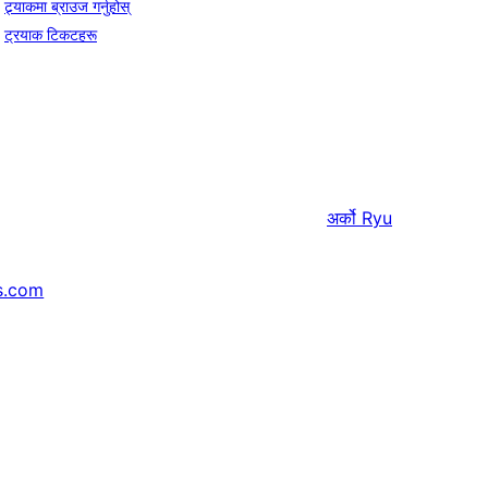
ट्र्याकमा ब्राउज गर्नुहोस्
ट्रयाक टिकटहरू
अर्को
Ryu
s.com