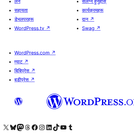
लर्न
संलग्न हुनुहोस्
सहायता
कार्यक्रमहरू
डेभलपरहरू
दान
↗
WordPress.tv
↗
Swag
↗
WordPress.com
↗
म्याट
↗
बिबिप्रेस
↗
बडीप्रेस
↗
हाम्रो X (पहिले ट्विटर) खातामा जानुहोस्
हाम्रो Bluesky खाता भ्रमण गर्नुहोस्
हाम्रो म्यास्टोडन खाता भ्रमण गर्नुहोस्
हाम्रो थ्रेड्स खातामा जानुहोस्
हाम्रो फेसबुक पेजमा जानुहोस्
हाम्रो इन्स्टाग्राम खातामा जानुहोस्
हाम्रो लिङ्क्डइन खातामा जानुहोस्
हाम्रो TikTok खाता भ्रमण गर्नुहोस्
हाम्रो युट्युब च्यानलमा जानुहोस्
हाम्रो टम्बलर खाता भ्रमण गर्नुहोस्