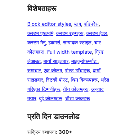
विशेषताहरू
Block editor styles
, 
ब्लग
, 
बडिप्रेस
, 
कस्टम पृष्ठभूमि
, 
कस्टम रङ्गहरू
, 
कस्टम हेडर
, 
कस्टम मेनु
, 
इकमर्स
, 
सम्पादक स्टाइल
, 
चार
कोलमहरू
, 
Full width template
, 
ग्रिड
लेआउट
, 
बायाँ साइडबार
, 
माइक्रोफर्म्याट
, 
समाचार
, 
एक कोलम
, 
पोस्ट ढाँचाहरू
, 
दायाँ
साइडबार
, 
स्टिकी पोस्ट
, 
थिम विकल्पहरू
, 
थ्रेड
गरिएका टिप्पणीहरू
, 
तीन कोलमहरू
, 
अनुवाद
तयार
, 
दुई कोलमहरू
, 
चौडा ब्लकहरू
प्रति दिन डाउनलोड
सक्रिय स्थापना:
300+