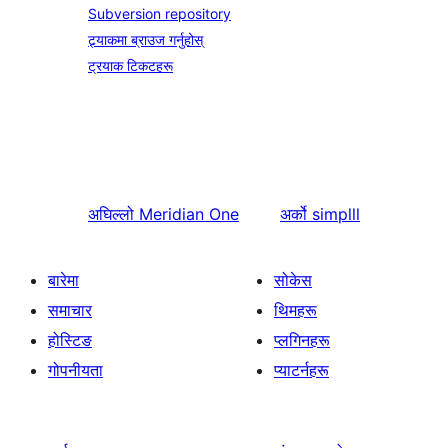
Subversion repository
ट्र्याकमा ब्राउज गर्नुहोस्
ट्रयाक टिकटहरू
अघिल्लो
Meridian One
अर्को
simplll
बारेमा
सोकेस
समाचार
थिमहरू
होस्टिङ
प्लगिनहरू
गोपनीयता
प्याटर्नहरू