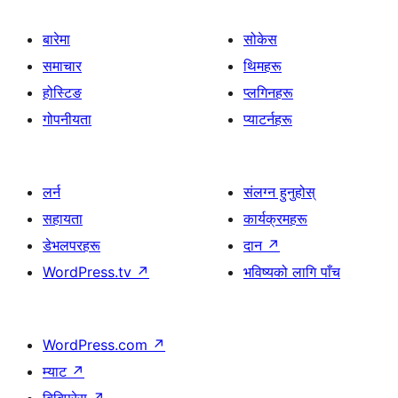
बारेमा
सोकेस
समाचार
थिमहरू
होस्टिङ
प्लगिनहरू
गोपनीयता
प्याटर्नहरू
लर्न
संलग्न हुनुहोस्
सहायता
कार्यक्रमहरू
डेभलपरहरू
दान
↗
WordPress.tv
↗
भविष्यको लागि पाँच
WordPress.com
↗
म्याट
↗