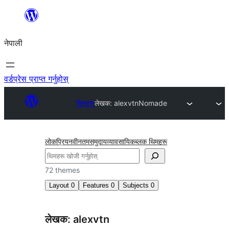
सामग्रीमा
जानुहोस्
नेपाली
वर्डप्रेस प्राप्त गर्नुहोस्
थिमहरू
लेखक: alexvtn
Nomade
लोकप्रिय
नवीनतम
समुदाय
व्यावसायिक
ब्लक थिमहरू
खोज्नुहोस्
72 themes
Layout
0
Features
0
Subjects
0
लेखक: alexvtn