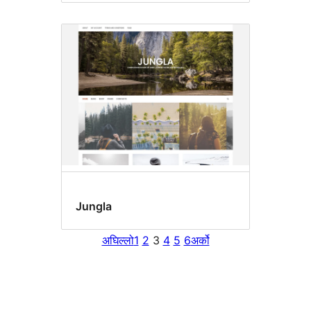
Jungla
अघिल्लो
1
2
3
4
5
6
अर्को