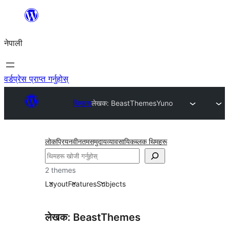
सामग्रीमा
जानुहोस्
नेपाली
वर्डप्रेस प्राप्त गर्नुहोस्
थिमहरू
लेखक: BeastThemes
Yuno
लोकप्रिय
नवीनतम
समुदाय
व्यावसायिक
ब्लक थिमहरू
खोज्नुहोस्
2 themes
Layout
Features
Subjects
लेखक: BeastThemes