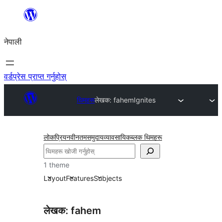
सामग्रीमा
जानुहोस्
नेपाली
वर्डप्रेस प्राप्त गर्नुहोस्
थिमहरू
लेखक: fahem
Ignites
लोकप्रिय
नवीनतम
समुदाय
व्यावसायिक
ब्लक थिमहरू
खोज्नुहोस्
1 theme
Layout
Features
Subjects
लेखक: fahem