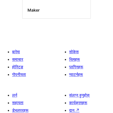
Maker
बारेमा
सोकेस
समाचार
थिमहरू
होस्टिङ
प्लगिनहरू
गोपनीयता
प्याटर्नहरू
लर्न
संलग्न हुनुहोस्
सहायता
कार्यक्रमहरू
डेभलपरहरू
दान
↗