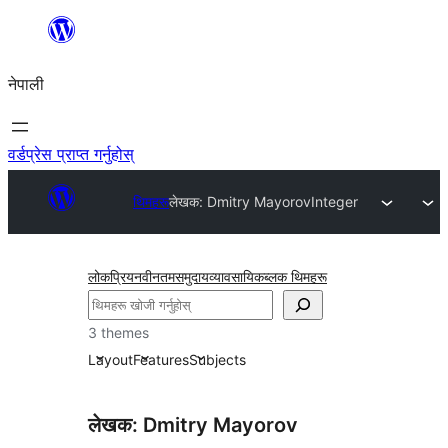
सामग्रीमा
जानुहोस्
नेपाली
वर्डप्रेस प्राप्त गर्नुहोस्
थिमहरू
लेखक: Dmitry Mayorov
Integer
लोकप्रिय
नवीनतम
समुदाय
व्यावसायिक
ब्लक थिमहरू
खोज्नुहोस्
3 themes
Layout
Features
Subjects
लेखक: Dmitry Mayorov