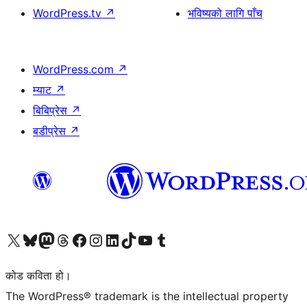
WordPress.tv
↗
भविष्यको लागि पाँच
WordPress.com
↗
म्याट
↗
बिबिप्रेस
↗
बडीप्रेस
↗
हाम्रो X (पहिले ट्विटर) खातामा जानुहोस्
हाम्रो Bluesky खाता भ्रमण गर्नुहोस्
हाम्रो म्यास्टोडन खाता भ्रमण गर्नुहोस्
हाम्रो थ्रेड्स खातामा जानुहोस्
हाम्रो फेसबुक पेजमा जानुहोस्
हाम्रो इन्स्टाग्राम खातामा जानुहोस्
हाम्रो लिङ्क्डइन खातामा जानुहोस्
हाम्रो TikTok खाता भ्रमण गर्नुहोस्
हाम्रो युट्युब च्यानलमा जानुहोस्
हाम्रो टम्बलर खाता भ्रमण गर्नुहोस्
कोड कविता हो।
The WordPress® trademark is the intellectual property