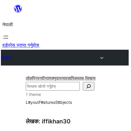
सामग्रीमा
जानुहोस्
नेपाली
वर्डप्रेस प्राप्त गर्नुहोस्
थिमहरू
लोकप्रिय
नवीनतम
समुदाय
व्यावसायिक
ब्लक थिमहरू
खोज्नुहोस्
1 theme
Layout
Features
Subjects
लेखक: iffikhan30