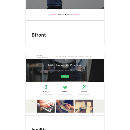
Bfront
IndiBiz