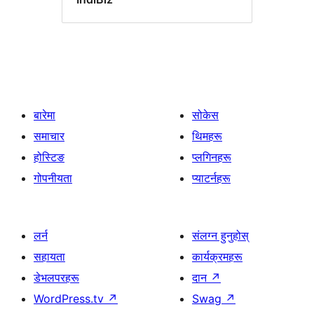
बारेमा
सोकेस
समाचार
थिमहरू
होस्टिङ
प्लगिनहरू
गोपनीयता
प्याटर्नहरू
लर्न
संलग्न हुनुहोस्
सहायता
कार्यक्रमहरू
डेभलपरहरू
दान
↗
WordPress.tv
↗
Swag
↗