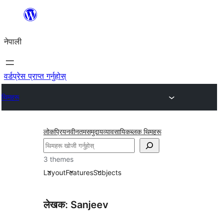
सामग्रीमा
जानुहोस्
नेपाली
वर्डप्रेस प्राप्त गर्नुहोस्
थिमहरू
लोकप्रिय
नवीनतम
समुदाय
व्यावसायिक
ब्लक थिमहरू
खोज्नुहोस्
3 themes
Layout
Features
Subjects
लेखक: Sanjeev