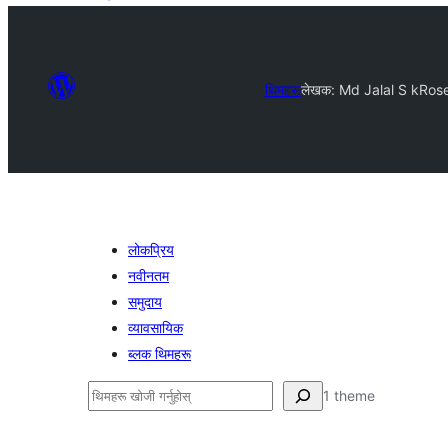
थिमहरू
लेखक: Md Jalal S k
Ros
लोकप्रिय
नवीनतम
समुदाय
व्यावसायिक
ब्लक थिमहरू
खोज्नुहोस्
1 theme