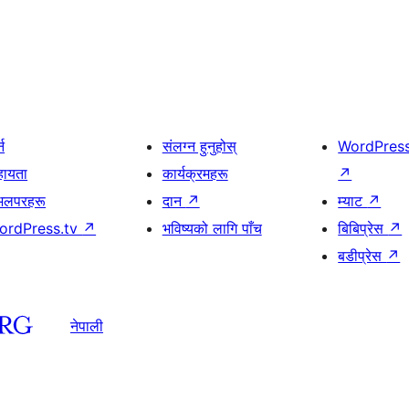
्न
संलग्न हुनुहोस्
WordPres
हायता
कार्यक्रमहरू
↗
भलपरहरू
दान
↗
म्याट
↗
ordPress.tv
↗
भविष्यको लागि पाँच
बिबिप्रेस
↗
बडीप्रेस
↗
नेपाली