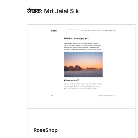
लेखक: Md Jalal S k
RoseShop