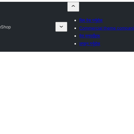
थिम पेस गर्नुहोस्
eShop
Commercial theme compani
मेरा मनपर्दोहरू
लगइन गर्नुहोस्