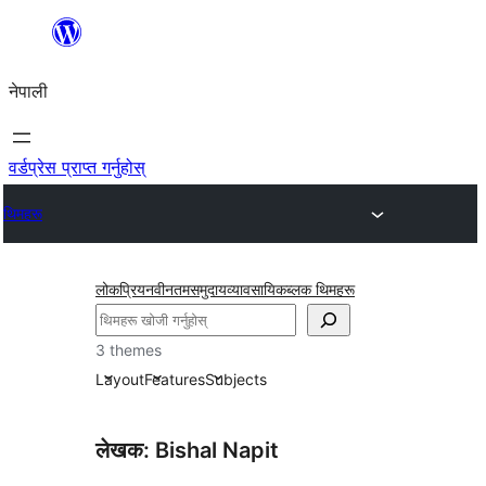
सामग्रीमा
जानुहोस्
नेपाली
वर्डप्रेस प्राप्त गर्नुहोस्
थिमहरू
लोकप्रिय
नवीनतम
समुदाय
व्यावसायिक
ब्लक थिमहरू
खोज्नुहोस्
3 themes
Layout
Features
Subjects
लेखक: Bishal Napit