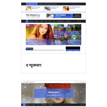
द न्युजम्याग