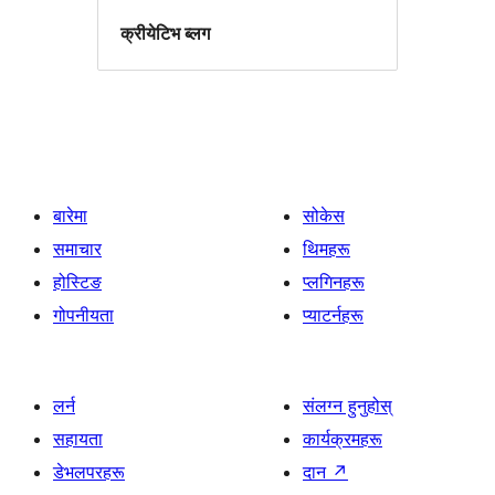
क्रीयेटिभ ब्लग
बारेमा
सोकेस
समाचार
थिमहरू
होस्टिङ
प्लगिनहरू
गोपनीयता
प्याटर्नहरू
लर्न
संलग्न हुनुहोस्
सहायता
कार्यक्रमहरू
डेभलपरहरू
दान
↗