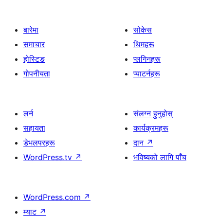
बारेमा
सोकेस
समाचार
थिमहरू
होस्टिङ
प्लगिनहरू
गोपनीयता
प्याटर्नहरू
लर्न
संलग्न हुनुहोस्
सहायता
कार्यक्रमहरू
डेभलपरहरू
दान
↗
WordPress.tv
↗
भविष्यको लागि पाँच
WordPress.com
↗
म्याट
↗