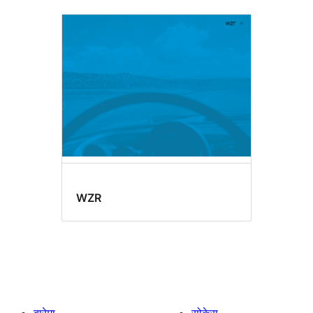
WZR
बारेमा
सोकेस