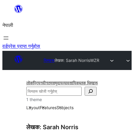
सामग्रीमा
जानुहोस्
नेपाली
वर्डप्रेस प्राप्त गर्नुहोस्
थिमहरू
लेखक: Sarah Norris
WZR
लोकप्रिय
नवीनतम
समुदाय
व्यावसायिक
ब्लक थिमहरू
खोज्नुहोस्
1 theme
Layout
Features
Subjects
लेखक: Sarah Norris