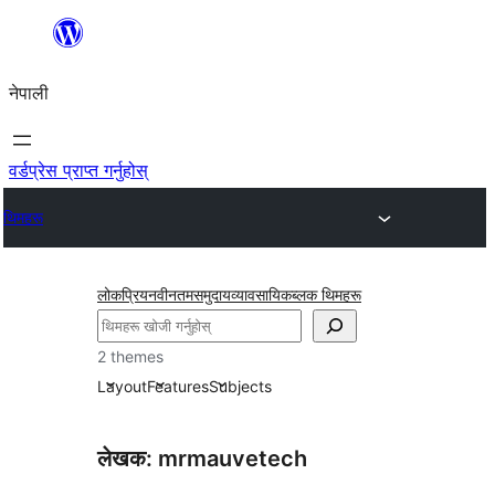
सामग्रीमा
जानुहोस्
नेपाली
वर्डप्रेस प्राप्त गर्नुहोस्
थिमहरू
लोकप्रिय
नवीनतम
समुदाय
व्यावसायिक
ब्लक थिमहरू
खोज्नुहोस्
2 themes
Layout
Features
Subjects
लेखक: mrmauvetech