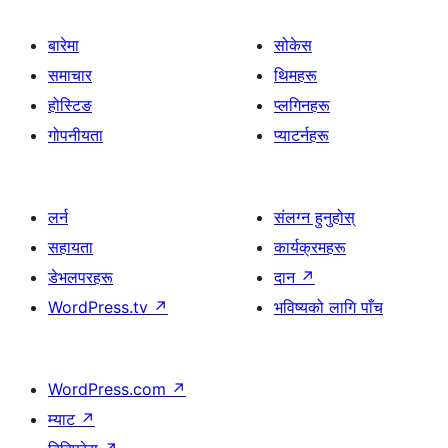
बारेमा
सोकेस
समाचार
थिमहरू
होस्टिङ
प्लगिनहरू
गोपनीयता
प्याटर्नहरू
लर्न
संलग्न हुनुहोस्
सहायता
कार्यक्रमहरू
डेभलपरहरू
दान
↗
WordPress.tv
↗
भविष्यको लागि पाँच
WordPress.com
↗
म्याट
↗