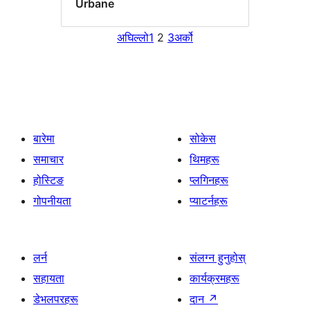
Urbane
अघिल्लो
1
2
3
अर्को
बारेमा
सोकेस
समाचार
थिमहरू
होस्टिङ
प्लगिनहरू
गोपनीयता
प्याटर्नहरू
लर्न
संलग्न हुनुहोस्
सहायता
कार्यक्रमहरू
डेभलपरहरू
दान
↗