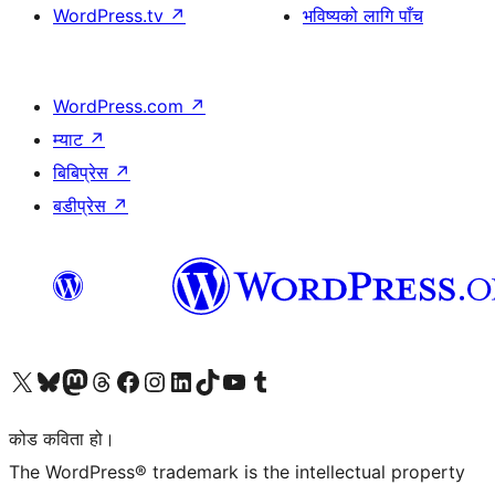
WordPress.tv
↗
भविष्यको लागि पाँच
WordPress.com
↗
म्याट
↗
बिबिप्रेस
↗
बडीप्रेस
↗
हाम्रो X (पहिले ट्विटर) खातामा जानुहोस्
हाम्रो Bluesky खाता भ्रमण गर्नुहोस्
हाम्रो म्यास्टोडन खाता भ्रमण गर्नुहोस्
हाम्रो थ्रेड्स खातामा जानुहोस्
हाम्रो फेसबुक पेजमा जानुहोस्
हाम्रो इन्स्टाग्राम खातामा जानुहोस्
हाम्रो लिङ्क्डइन खातामा जानुहोस्
हाम्रो TikTok खाता भ्रमण गर्नुहोस्
हाम्रो युट्युब च्यानलमा जानुहोस्
हाम्रो टम्बलर खाता भ्रमण गर्नुहोस्
कोड कविता हो।
The WordPress® trademark is the intellectual property