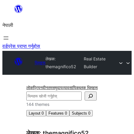
सामग्रीमा
जानुहोस्
नेपाली
वर्डप्रेस प्राप्त गर्नुहोस्
लेखक:
Real Estate
थिमहरू
themagnifico52
Builder
लोकप्रिय
नवीनतम
समुदाय
व्यावसायिक
ब्लक थिमहरू
खोज्नुहोस्
144 themes
Layout
0
Features
0
Subjects
0
लेखक: themagnifico52