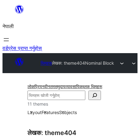
सामग्रीमा
जानुहोस्
नेपाली
वर्डप्रेस प्राप्त गर्नुहोस्
थिमहरू
लेखक: theme404
Nominal Block
लोकप्रिय
नवीनतम
समुदाय
व्यावसायिक
ब्लक थिमहरू
खोज्नुहोस्
11 themes
Layout
Features
Subjects
लेखक: theme404