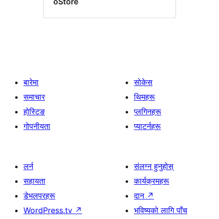
oStore
बारेमा
सोकेस
समाचार
थिमहरू
होस्टिङ
प्लगिनहरू
गोपनीयता
प्याटर्नहरू
लर्न
संलग्न हुनुहोस्
सहायता
कार्यक्रमहरू
डेभलपरहरू
दान
↗
WordPress.tv
↗
भविष्यको लागि पाँच