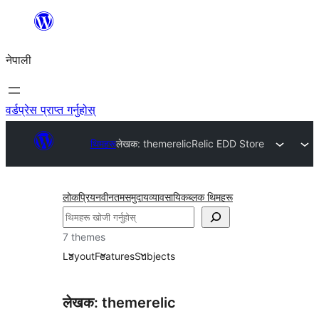
सामग्रीमा
जानुहोस्
नेपाली
वर्डप्रेस प्राप्त गर्नुहोस्
थिमहरू
लेखक: themerelic
Relic EDD Store
लोकप्रिय
नवीनतम
समुदाय
व्यावसायिक
ब्लक थिमहरू
खोज्नुहोस्
7 themes
Layout
Features
Subjects
लेखक: themerelic