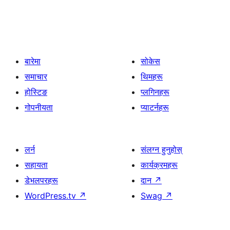
बारेमा
सोकेस
समाचार
थिमहरू
होस्टिङ
प्लगिनहरू
गोपनीयता
प्याटर्नहरू
लर्न
संलग्न हुनुहोस्
सहायता
कार्यक्रमहरू
डेभलपरहरू
दान
↗
WordPress.tv
↗
Swag
↗