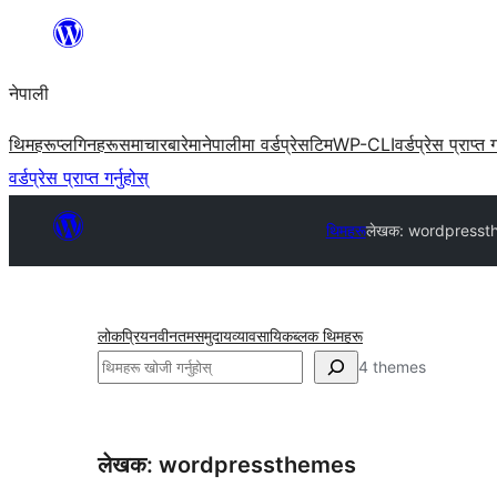
सामग्रीमा
जानुहोस्
नेपाली
थिमहरू
प्लगिनहरू
समाचार
बारेमा
नेपालीमा वर्डप्रेस
टिम
WP-CLI
वर्डप्रेस प्राप्त ग
वर्डप्रेस प्राप्त गर्नुहोस्
थिमहरू
लेखक: wordpresst
लोकप्रिय
नवीनतम
समुदाय
व्यावसायिक
ब्लक थिमहरू
खोज्नुहोस्
4 themes
लेखक: wordpressthemes