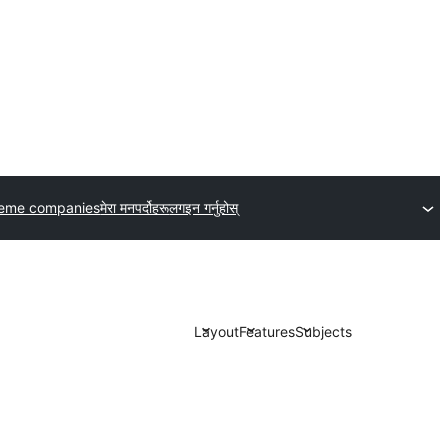
heme companies
मेरा मनपर्दोहरू
लगइन गर्नुहोस्
Layout
Features
Subjects