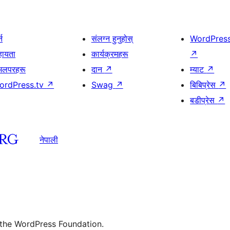
्न
संलग्न हुनुहोस्
WordPres
हायता
कार्यक्रमहरू
↗
भलपरहरू
दान
↗
म्याट
↗
ordPress.tv
↗
Swag
↗
बिबिप्रेस
↗
बडीप्रेस
↗
नेपाली
 the WordPress Foundation.