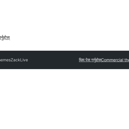
र्नुहोस्
hemes
ZackLive
थिम पेस गर्नुहोस्
Commercial t